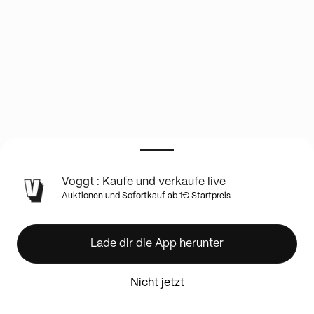
INFO
Voggt : Kaufe und verkaufe live
ZUR
Auktionen und Sofortkauf ab 1€ Startpreis
LIVE-
SHOW
Pokemon
Lade dir die App herunter
Energy
Breaks
With
Nicht jetzt
Rhys!