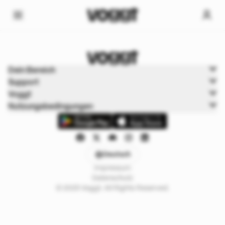
Home
Dein Bereich
Trading cards
Support
Pokémon Boxbreaks
Voggt
Nutzungsbedingungen
Deutsch
Impressum
Datenschutz
© 2025 Voggt. All Rights Reserved.