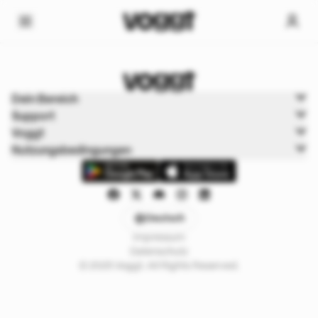
Home
Dein Bereich
Sport
Support
American Football
Voggt
Nutzungsbedingungen
Deutsch
Impressum
Datenschutz
© 2025 Voggt. All Rights Reserved.