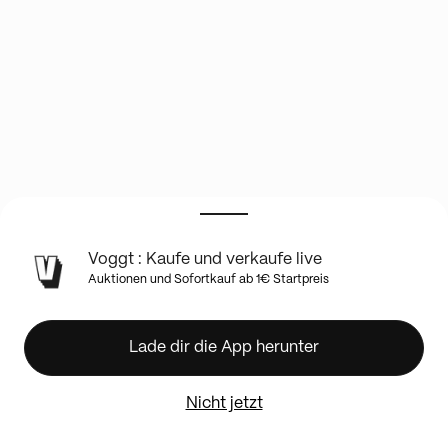
INFO
Voggt : Kaufe und verkaufe live
ZUR
Auktionen und Sofortkauf ab 1€ Startpreis
LIVE-
SHOW
*
Lade dir die App herunter
Pick
Your
Price
Nicht jetzt
Premiere
*