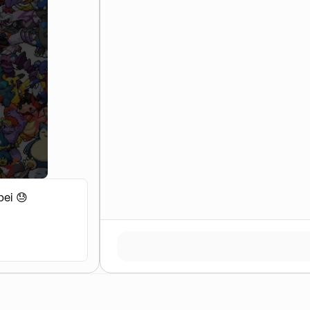
bei 😓