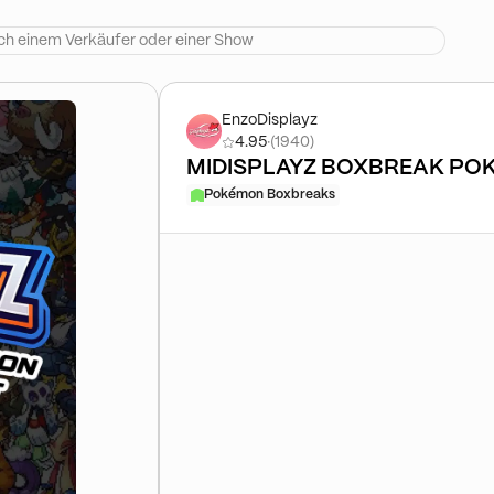
EnzoDisplayz
4.95
·
(1940)
MIDISPLAYZ BOXBREAK P
Pokémon Boxbreaks