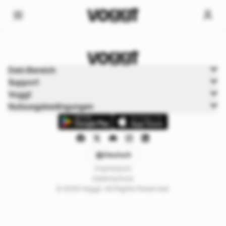
Home
Dein Bereich
Trading cards
Support
Pokémonkarten
Voggt
Nutzungsbedingungen
Deutsch
Impressum
Datenschutz
© 2025 Voggt. All Rights Reserved.