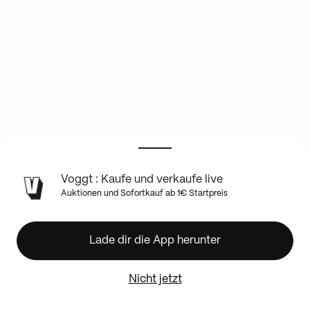
INFO
Voggt : Kaufe und verkaufe live
ZUR
Auktionen und Sofortkauf ab 1€ Startpreis
LIVE-
SHOW
Live
Lade dir die App herunter
Retro
!
Wizards,
Nicht jetzt
1st
Edition,