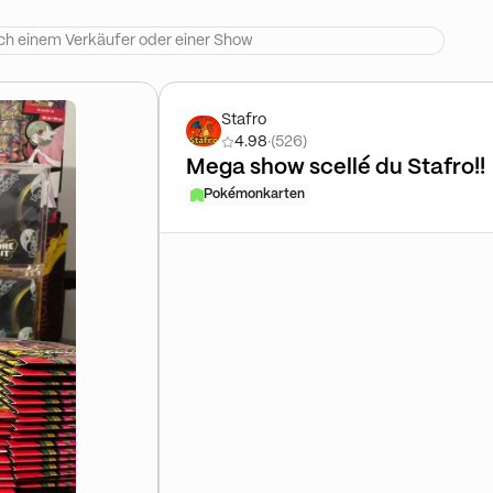
Stafro
4.98
·
(526)
Mega show scellé du Stafro!!
Pokémonkarten