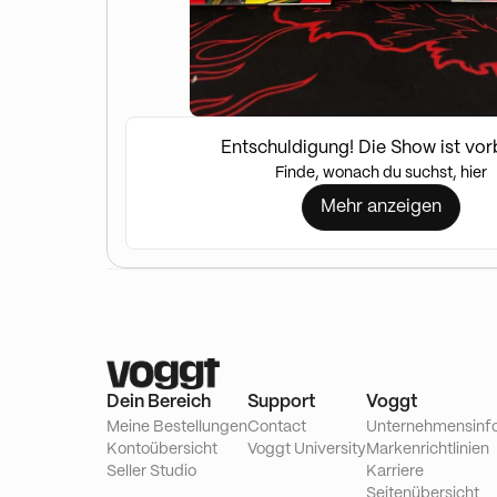
Entschuldigung! Die Show ist vor
Finde, wonach du suchst, hier
Mehr anzeigen
Dein Bereich
Support
Voggt
Meine Bestellungen
Contact
Unternehmensinf
Kontoübersicht
Voggt University
Markenrichtlinien
Seller Studio
Karriere
Seitenübersicht