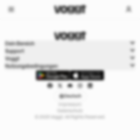
Home
Dein Bereich
Trading cards
Support
Pokémonkarten
Voggt
Nutzungsbedingungen
Deutsch
Impressum
Datenschutz
© 2025 Voggt. All Rights Reserved.