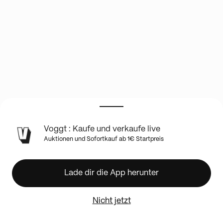
INFO
Voggt : Kaufe und verkaufe live
ZUR
Auktionen und Sofortkauf ab 1€ Startpreis
LIVE-
SHOW
🇯🇵
Lade dir die App herunter
JAPAN
SHOW
🇯🇵
Nicht jetzt
RECENT
POKEMON