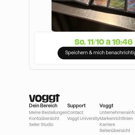
So. 11/10 à 19:46
Speichern & mich benachrichti
Dein Bereich
Support
Voggt
Meine Bestellungen
Contact
Unternehmensinf
Kontoübersicht
Voggt University
Markenrichtlinien
Seller Studio
Karriere
Seitenübersicht