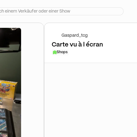
Gaspard_tcg
Carte vu à l écran
Shops