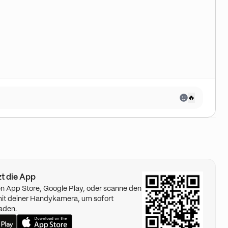
🔥
tzt die App
n App Store, Google Play, oder scanne den
t deiner Handykamera, um sofort
aden.