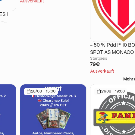
Ausverkauft
ES !
 -
 2024-
- 50 % Pdd !* 10 B
SPOT AS MONACO *
Startpreis
PANINI ICONZ Ligue
79€
25
Ausverkauft
Mehr 
28/08 - 15:00
21/08 - 19:00