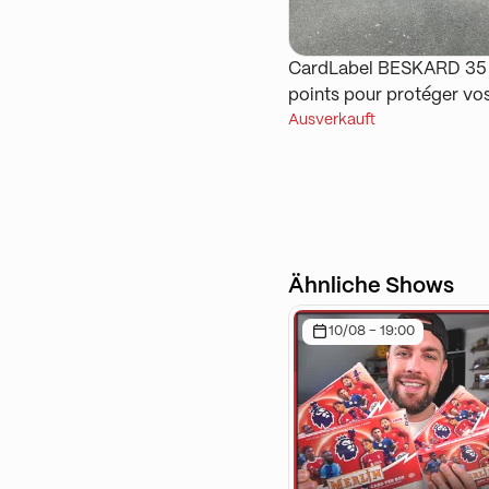
CardLabel BESKARD 35
points pour protéger vo
Ausverkauft
plus belles cartes [copy]
Ähnliche Shows
10/08 - 19:00