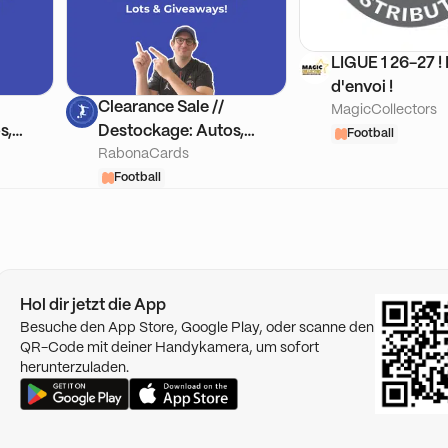
LIGUE 1 26-27 !
d'envoi !
Clearance Sale //
MagicCollectors
s,
Destockage: Autos,
Football
RabonaCards
s +
Numerotees & Lots +
Giveaways
Football
Hol dir jetzt die App
Besuche den App Store, Google Play, oder scanne den
QR-Code mit deiner Handykamera, um sofort
herunterzuladen.