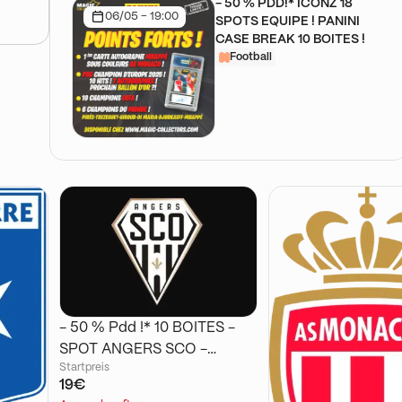
- 50 % PDD!* ICONZ 18
06/05 - 19:00
SPOTS EQUIPE ! PANINI
CASE BREAK 10 BOITES !
Football
- 50 % Pdd !* 10 BOITES -
SPOT ANGERS SCO -
Startpreis
PANINI ICONZ Ligue 1 2024-
19€
25