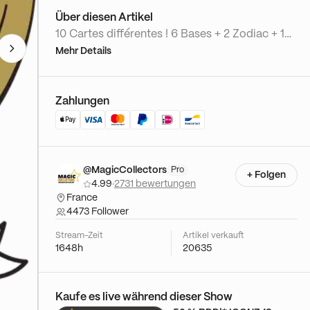
Über diesen Artikel
10 Cartes différentes ! 6 Bases + 2 Zodiac + 1
Comics + 1 Power up Bonus : Carte Promo
Mehr Details
Dante - Magic Collectors Tentez votre chance
! Vous récupérez toutes les cartes de votre
club préféré sur 80 paquets !!! Autographes !
Zahlungen
Numérotées ! Case Hits ! Faites vous plaisir !
@MagicCollectors
Pro
+ Folgen
4.99
·
2731 bewertungen
France
4473 Follower
Stream-Zeit
Artikel verkauft
1648h
20635
Kaufe es live während dieser Show