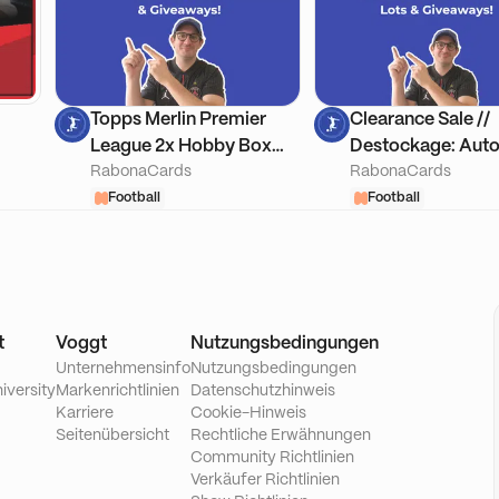
Topps Merlin Premier
Clearance Sale //
League 2x Hobby Box
Destockage: Auto
RabonaCards
RabonaCards
Break
Numerotees & Lot
Football
Giveaways
Football
t
Voggt
Nutzungsbedingungen
Unternehmensinfo
Nutzungsbedingungen
iversity
Markenrichtlinien
Datenschutzhinweis
Karriere
Cookie-Hinweis
Seitenübersicht
Rechtliche Erwähnungen
Community Richtlinien
Verkäufer Richtlinien