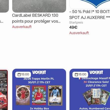
- 50 % Pdd !* 10 BOIT
CardLabel BESKARD 130
SPOT AJ AUXERRE **
s
points pour protéger vos
Startpreis
PANINI ICONZ Ligue 1
Ausverkauft
plus belles cartes
49€
25
Ausverkauft
15:00
15:00