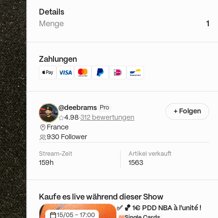
Details
Menge
1
Zahlungen
@deebrams
Pro
+ Folgen
4.98
·
312 bewertungen
France
930 Follower
Stream-Zeit
Artikel verkauft
159h
1563
Kaufe es live während dieser Show
✅ 🏀 1€ PDD NBA à l'unité !
15/05 - 17:00
Single Cards