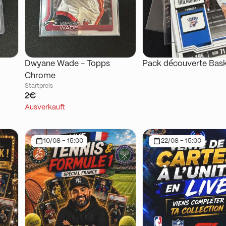
Dwyane Wade - Topps
Pack découverte Bask
Chrome
Startpreis
2€
Ausverkauft
10/08 - 15:00
22/08 - 15:00