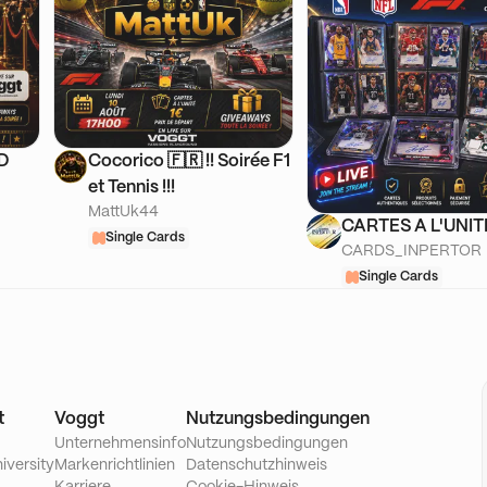
DD
Cocorico 🇫🇷 !! Soirée F1
et Tennis !!!
MattUk44
CARTES A L'UNIT
Single Cards
CARDS_INPERTOR
Single Cards
t
Voggt
Nutzungsbedingungen
Unternehmensinfo
Nutzungsbedingungen
iversity
Markenrichtlinien
Datenschutzhinweis