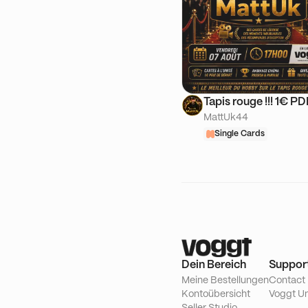
Tapis rouge !!! 1€ P
MattUk44
Single Cards
Dein Bereich
Suppor
Meine Bestellungen
Contact
Kontoübersicht
Voggt Un