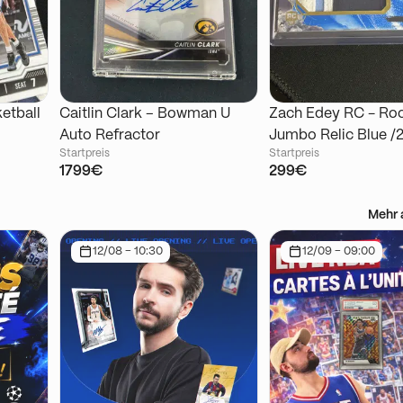
etball
Caitlin Clark – Bowman U
Zach Edey RC - Ro
Auto Refractor
Jumbo Relic Blue /2
Startpreis
Startpreis
Topps Inception
1799€
299€
Mehr 
12/08 - 10:30
12/09 - 09:00