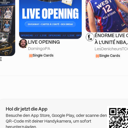
ÉNORME LIVE 
LIVE OPENING
À L’UNITÉ NBA,
DomingoPA
LesDenicheursT
DÉNICHE TES
Single Cards
!
Single Cards
E
Hol dir jetzt die App
Besuche den App Store, Google Play, oder scanne den
QR-Code mit deiner Handykamera, um sofort
herunterzuladen.