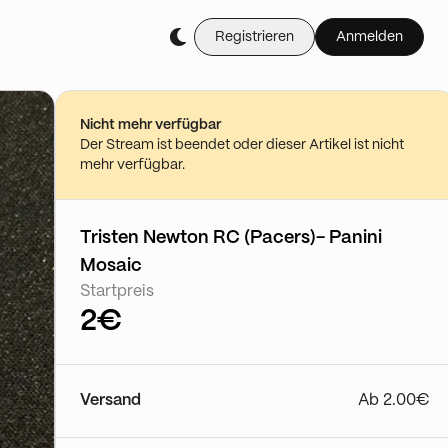
Registrieren
Anmelden
Kaufe es live während d
✅ 🏀 1€ PDD NBA à l'
15/05 - 17:00
Nicht mehr verfügbar
Show ansehe
Der Stream ist beendet oder dieser Artikel ist nicht
mehr verfügbar.
Tristen Newton RC (Pacers)- Panini
Mosaic
Startpreis
2€
Versand
Ab 2.00€