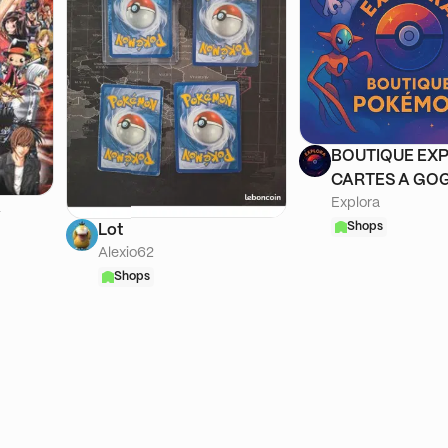
BOUTIQUE EXP
CARTES A GOG
Explora
A
Shops
Lot
Alexio62
Shops