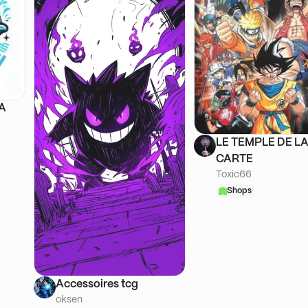
SA
LE TEMPLE DE L
CARTE
Toxic66
Shops
Accessoires tcg
oksen