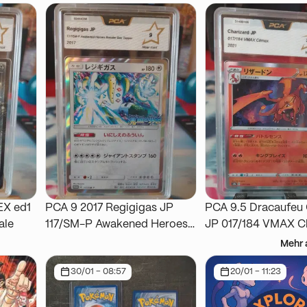
EX ed1
PCA 9 2017 Regigigas JP
PCA 9.5 Dracaufeu 
ale
117/SM-P Awakened Heroes
JP 017/184 VMAX C
Booster Box Topper
Mehr 
30/01 - 08:57
20/01 - 11:23