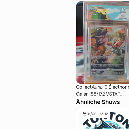
CollectAura 10 Électhor 
Galar 188/172 VSTAR
Universe
Ähnliche Shows
01/02 - 15:12