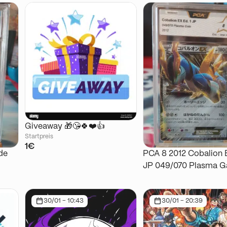
Giveaway 🎁😘🍀❤️👍
Startpreis
1€
de
PCA 8 2012 Cobalion 
JP 049/070 Plasma G
30/01 - 10:43
30/01 - 20:39